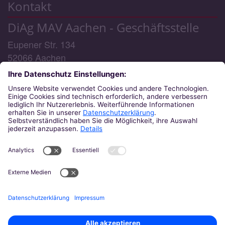
Kontakt
DiAg MAV Aachen - Geschäftsstelle
Eupener Str. 134
52066
Aachen
Telefon:
0241/6000 48 - 0 (Geschäftsstelle) / -3
(MAV-Rechtsberatung)
E-Mail:
diag-mav@bistum-aachen.de
Telefon-Servicezeiten:
Montag: 09:00 - 15:30 Uhr
Dienstag: 09:00 - 15:30 Uhr
(MAV-Rechtsberatung)
Mittwoch: 14:00 - 17:00 Uhr
Donnerstag: 09:00 - 15:30 Uhr
Freitag: 09:00 - 12:00 Uhr
Am 19.8.2026 findet keine Rechtsberatung statt.