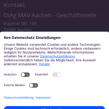
Kontakt
DiAg MAV Aachen - Geschäftsstelle
Eupener Str. 134
52066
Aachen
Telefon:
0241/6000 48 - 0 (Geschäftsstelle) / -3
(MAV-Rechtsberatung)
E-Mail:
diag-mav@bistum-aachen.de
Telefon-Servicezeiten:
Montag: 09:00 - 15:30 Uhr
Dienstag: 09:00 - 15:30 Uhr
(MAV-Rechtsberatung)
Mittwoch: 14:00 - 17:00 Uhr
Donnerstag: 09:00 - 15:30 Uhr
Freitag: 09:00 - 12:00 Uhr
Am 19.8.2026 findet keine Rechtsberatung statt.