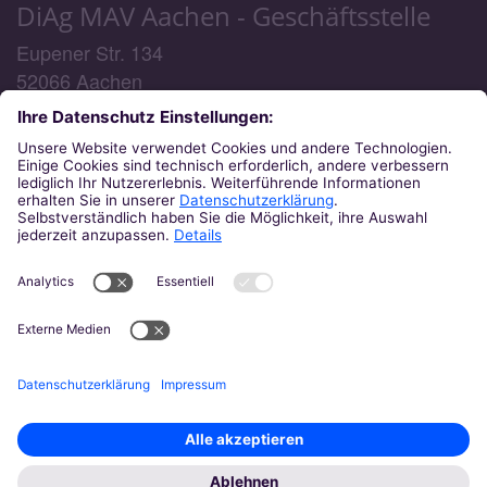
DiAg MAV Aachen - Geschäftsstelle
Eupener Str. 134
52066
Aachen
Telefon:
0241/6000 48 - 0 (Geschäftsstelle) / -3
(MAV-Rechtsberatung)
E-Mail:
diag-mav@bistum-aachen.de
Telefon-Servicezeiten:
Montag: 09:00 - 15:30 Uhr
Dienstag: 09:00 - 15:30 Uhr
(MAV-Rechtsberatung)
Mittwoch: 14:00 - 17:00 Uhr
Donnerstag: 09:00 - 15:30 Uhr
Freitag: 09:00 - 12:00 Uhr
Am 19.8.2026 findet keine Rechtsberatung statt.
© Bistum Aachen
Impressum
Datenschutz