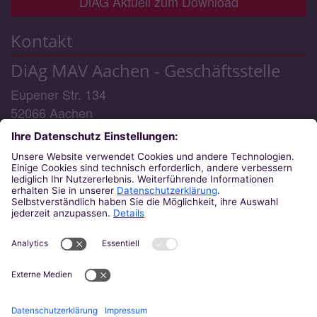
DiAG Aktuell zum Download
Kontakt
DiAg MAV Aachen - Geschäftsstelle
Eupener Str. 134
52066
Aachen
Telefon:
0241/6000 48 - 0 (Geschäftsstelle) / -3
(MAV-Rechtsberatung)
E-Mail:
diag-mav@bistum-aachen.de
Telefon-Servicezeiten:
Montag: 09:00 - 15:30 Uhr
Dienstag: 09:00 - 15:30 Uhr
(MAV-Rechtsberatung)
Mittwoch: 14:00 - 17:00 Uhr
Donnerstag: 09:00 - 15:30 Uhr
Freitag: 09:00 - 12:00 Uhr
Am 19.8.2026 findet keine Rechtsberatung statt.