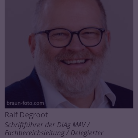
Ralf
Degroot
Schriftführer der DiAg MAV /
Fachbereichsleitung / Delegierter