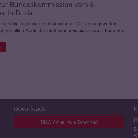
 zur Bundeskommission vom 6.
r in Fulda
Beschäftigten, die in berufsständischen Versorgungswerken
nd (vor allem Ärzte, Juristen) konnte es bislang dazu kommen,
en
Downloads
K
D
DiAG Aktuell zum Download
Eu
5