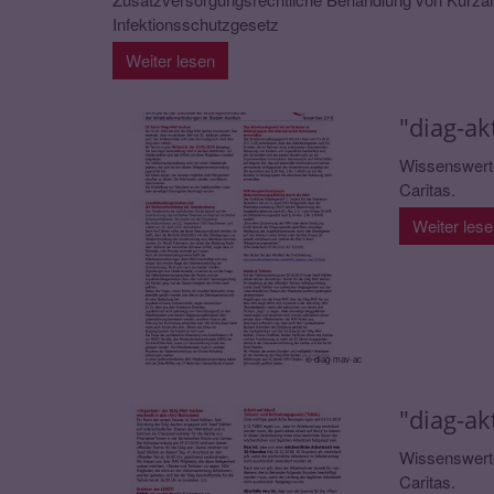
Infektionsschutzgesetz
Weiter lesen
"diag-ak
Wissenswerte
Caritas.
Weiter les
© diag-mav-ac
"diag-ak
Wissenswerte
Caritas.