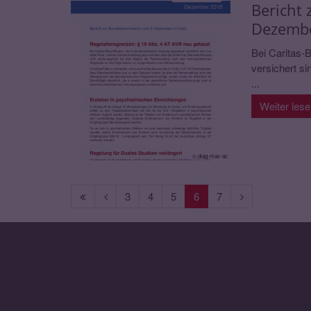
Bericht
Dezembe
Bei Caritas-
versichert si
...
Weiter les
© diag-mav-ac
Erste
Vorherige
Nächste
3
4
5
6
7
Seite
Seite
Seite