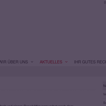
B
WIR ÜBER UNS
AKTUELLES
IHR GUTES REC
N
V
S
rbeit und einem Beschäftigungsverbot nach dem