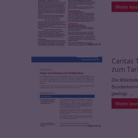
Weiter les
© diag-mav-ac
Caritas
zum Tar
Die Mitarbeit
Bundeskommis
geeinigt. ...
Weiter les
© diag-mav-ac