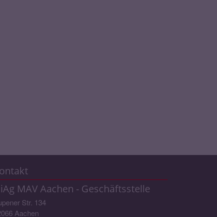
ontakt
iAg MAV Aachen - Geschäftsstelle
pener Str. 134
2066
Aachen