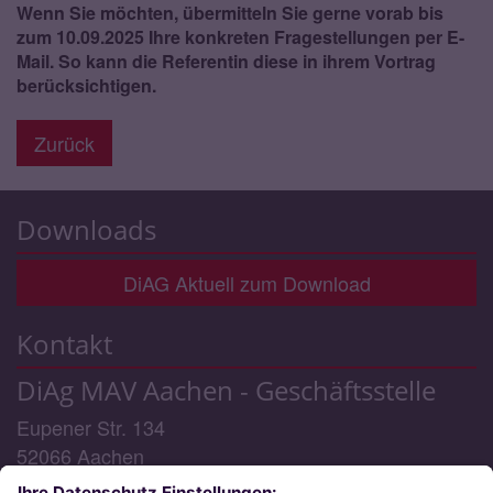
Wenn Sie möchten, übermitteln Sie gerne vorab bis
zum 10.09.2025 Ihre konkreten Fragestellungen per E-
Mail. So kann die Referentin diese in ihrem Vortrag
berücksichtigen.
Zurück
Downloads
DiAG Aktuell zum Download
Kontakt
DiAg MAV Aachen - Geschäftsstelle
Eupener Str. 134
52066
Aachen
Telefon:
0241/6000 48 - 0 (Geschäftsstelle) / -3