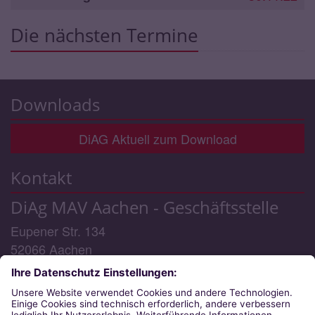
Die nächsten Termine
Downloads
DiAG Aktuell zum Download
Kontakt
DiAg MAV Aachen - Geschäftsstelle
Eupener Str. 134
52066
Aachen
Telefon:
0241/6000 48 - 0 (Geschäftsstelle) / -3
(MAV-Rechtsberatung)
E-Mail:
diag-mav@bistum-aachen.de