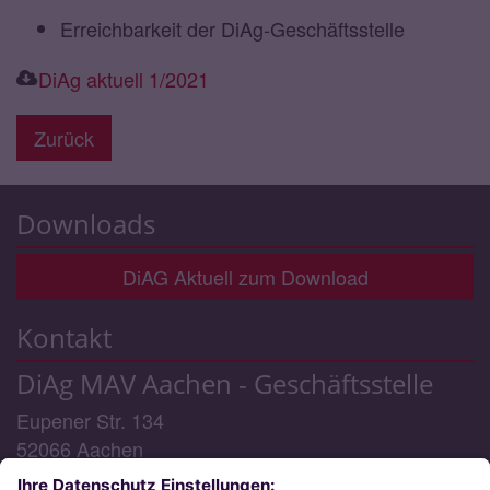
Erreichbarkeit der DiAg-Geschäftsstelle
DiAg aktuell 1/2021
Zurück
Downloads
DiAG Aktuell zum Download
Kontakt
DiAg MAV Aachen - Geschäftsstelle
Eupener Str. 134
52066
Aachen
Telefon:
0241/6000 48 - 0 (Geschäftsstelle) / -3