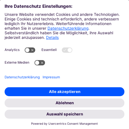
Telefon:
0241/6000 48 - 0 (Geschäftsstelle) / -3
(MAV-Rechtsberatung)
E-Mail:
diag-mav@bistum-aachen.de
Telefon-Servicezeiten:
Montag: 09:00 - 15:30 Uhr
Dienstag: 09:00 - 15:30 Uhr
(MAV-Rechtsberatung)
Mittwoch: 14:00 - 17:00 Uhr
Donnerstag: 09:00 - 15:30 Uhr
Freitag: 09:00 - 12:00 Uhr
Am 19.8.2026 findet keine Rechtsberatung statt.
© Bistum Aachen
Impressum
Datenschutz
Kontakt