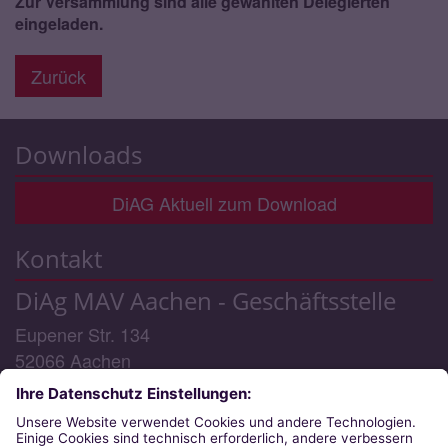
Zur Versammlung sind alle gewählten Delegierten
eingeladen.
Zurück
Downloads
DiAG Aktuell zum Download
Kontakt
DiAg MAV Aachen - Geschäftsstelle
Eupener Str. 134
52066
Aachen
Telefon:
0241/6000 48 - 0 (Geschäftsstelle) / -3
(MAV-Rechtsberatung)
E-Mail:
diag-mav@bistum-aachen.de